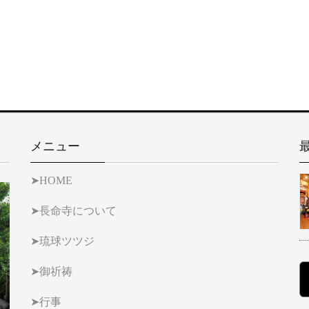
メニュー
➤HOME
➤長命寺について
➤琉球ツツジ
➤御祈祷
➤行事