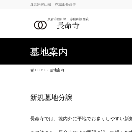
真言宗豊山派 赤城山長命寺
墓地案内
HOME
墓地案内
新規墓地分譲
長命寺では、境内外に平地でお参りしやすい新